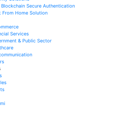
Blockchain Secure Authentication
erasional Bisnis
 From Home Solution
 Agustus 2026
Tanda Infrastruktur IT
ommerce
nghambat Pertumbuhan Bisnis
ncial Services
 Juli 2026
rnment & Public Sector
thcare
Tantangan Integrasi Sistem
communication
ng Sering Dihadapi Perusahaan
rs
 Juli 2026
s
s
Manfaat Integrasi Sistem untuk
cles
isiensi Bisnis
ts
 Juli 2026
Tanda Operasional Bisnis Tidak
ami
isien dan Cara Mengatasinya
 Juli 2026
ra Menghitung Efisiensi