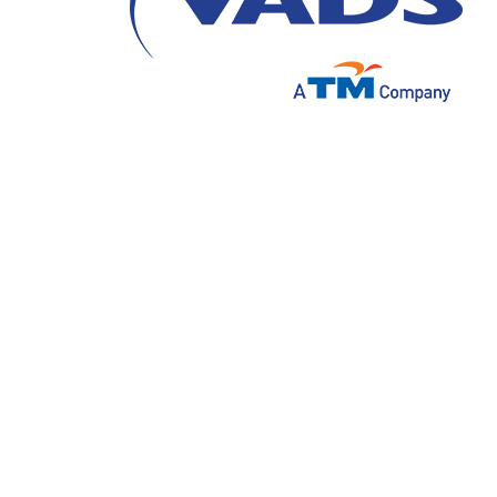
Melalui berbagai perkembangan teknologi y
untuk bisa menjual langsung produknya ke
kecil, penerapan model
business to consum