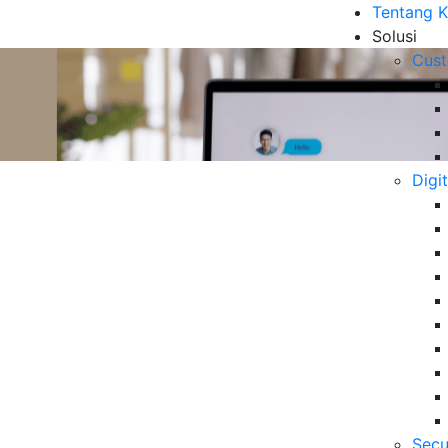
Tentang 
Solusi
Cust
Digi
nel untuk Memajukan
B
6 
Da
Se
06
Secu
5 