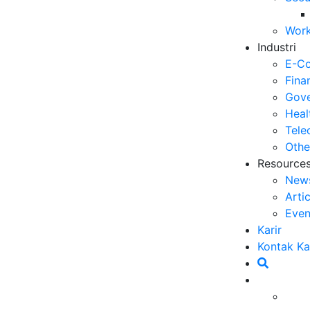
Op
Work
03
Industri
6 
E-C
Me
Fina
30
Gove
Heal
5 
Tele
ya
Othe
27
Resource
New
5 
Arti
Ef
Even
23
Karir
6 
Kontak K
Ef
ang saat ini ada, para pelaku bisnis dimudahkan
20
 konsumen (
end user
). Baik bisnis besar maupun
Ca
er
atau B2C sudah menjadi hal yang lazim.