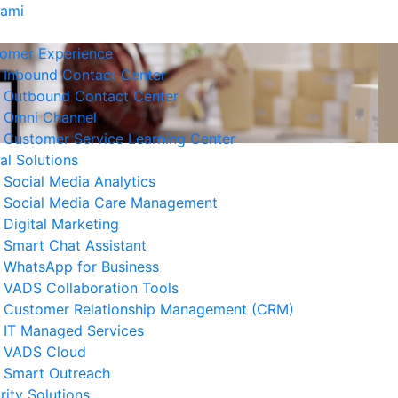
Kami
omer Experience
Inbound Contact Center
Outbound Contact Center
Omni Channel
Customer Service Learning Center
tal Solutions
Social Media Analytics
Social Media Care Management
Digital Marketing
Smart Chat Assistant
erita Terkait
WhatsApp for Business
VADS Collaboration Tools
Strategi Business Resilience
Customer Relationship Management (CRM)
lam Operasional Customer
IT Managed Services
rvice
VADS Cloud
 Agustus 2026
Smart Outreach
rity Solutions
Cara Mengurangi Downtime