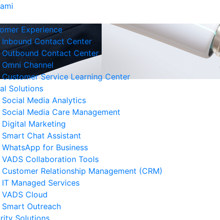
Kami
omer Experience
Inbound Contact Center
Outbound Contact Center
Omni Channel
Customer Service Learning Center
tal Solutions
Social Media Analytics
Social Media Care Management
Digital Marketing
Smart Chat Assistant
erita Terkait
WhatsApp for Business
VADS Collaboration Tools
ngenal GPUaaS dan Manfaat
Customer Relationship Management (CRM)
amanya untuk Bisnis
IT Managed Services
 Agustus 2026
VADS Cloud
Smart Outreach
Strategi Business Resilience
rity Solutions
lam Operasional Customer