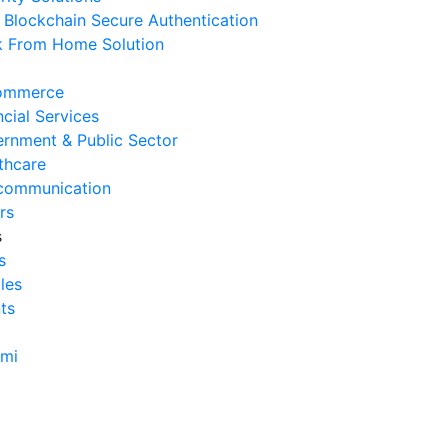
Blockchain Secure Authentication
rvice
 From Home Solution
 Agustus 2026
Cara Mengurangi Downtime
ommerce
erasional Bisnis
ncial Services
 Agustus 2026
rnment & Public Sector
thcare
Tanda Infrastruktur IT
communication
nghambat Pertumbuhan Bisnis
rs
 Juli 2026
s
s
Tantangan Integrasi Sistem
cles
ng Sering Dihadapi Perusahaan
ts
 Juli 2026
Manfaat Integrasi Sistem untuk
ami
isiensi Bisnis
 Juli 2026
Tanda Operasional Bisnis Tidak