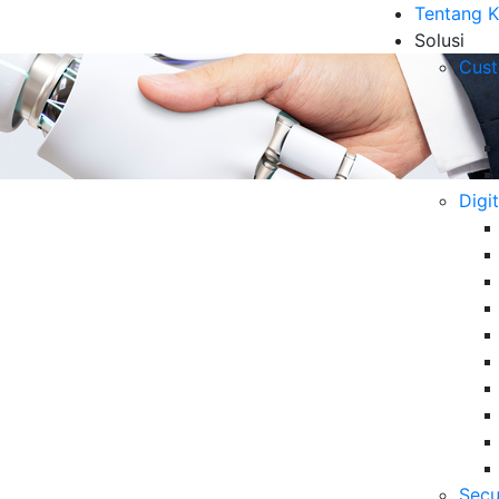
Tentang 
Solusi
Cust
Digi
tomer Loyalty untuk
B
 Bisnis
Me
ut
10
ntuk meningkatkan retensi pelanggan melalui
6 
rilaku yang akurat.
Secu
Da