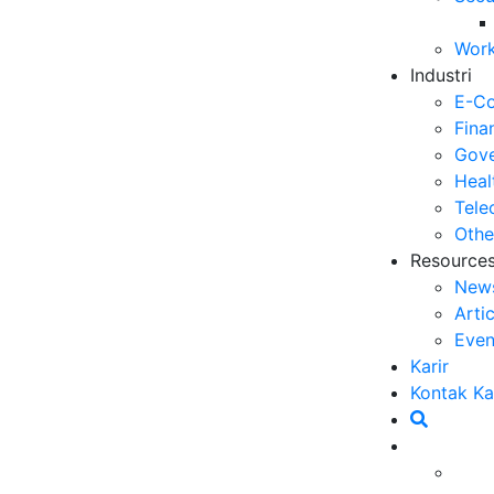
Se
Work
06
Industri
5 
E-C
Op
Fina
03
Gove
Heal
6 
Tele
Me
Othe
30
Resource
New
5 
Arti
ya
Even
27
Karir
5 
Kontak K
Ef
23
6 