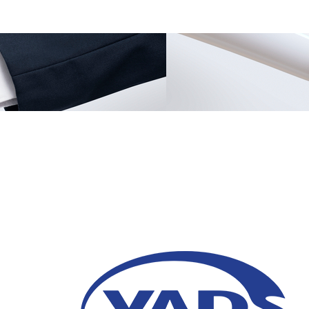
6 Peran AI dalam Cus
Meningkatkan Retensi
30 April 2026
Pelajari peran AI dalam customer loyalty u
personalisasi, chatbot 24/7, dan prediksi pe