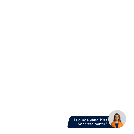
B2C
14 Juli 2025
Bukan Sekadar Posting Ini Alasan Social Media
Management Wajib untuk Bisnis Modern
10 Juli 2025
7 Masalah Umum dalam Sistem Payroll dan Cara Tepat
Mengatasinya
07 Juli 2025
Strategi Mengelola Hubungan Pelanggan dengan
Customer Relationship Management
03 Juli 2025
Tingkatkan Efisiensi Layanan Pelanggan dengan
Hybrid Contact Center
30 Juni 2025
PT VADS Indonesia Meraih Penghargaan “The Best