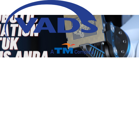
Ini 5 Alasan Robotic
Process Automation
Penting untuk Memajukan
Bisnis Anda