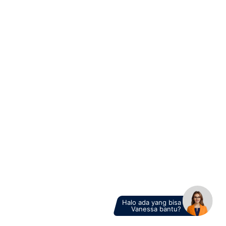
ke dalam situs web atau aplikasi, yang kemudian
dijalankan oleh pengguna yang mengunjungi situs
tersebut. Ini dapat mengakibatkan pencurian data
pengguna atau bahkan mengambil alih akun.
Pengembang perlu memastikan keamanan kode
mereka dan menerapkan perlindungan terhadap
serangan XSS.
Serangan
Zero-Day
Serangan
zero-day
merujuk pada eksploitasi
kerentanan dalam perangkat lunak atau sistem yang
belum diketahui oleh pembuat perangkat lunak atau
penyedia layanan keamanan. Serangan ini dapat
sangat merusak karena tidak ada
patch
atau
pembaruan keamanan yang tersedia. Penting untuk
selalu memperbarui perangkat lunak dengan
patch
terbaru.
Pemilik bisnis harus menjaga diri dari berbagai jenis
serangan siber yang bisa merusak operasi dan reputasi
perusahaan mereka. Mengidentifikasi, memahami, dan
mengatasi berbagai macam serangan siber yang
mungkin terjadi adalah langkah penting dalam
memastikan keamanan digital bisnis. Dengan
meningkatkan kesadaran tentang serangan-serangan
ini dan mengadopsi praktik keamanan yang baik,
pemilik bisnis dapat lebih baik memitigasi risiko dan
menjaga bisnis mereka tetap aman di era digital yang
penuh dengan ancaman.