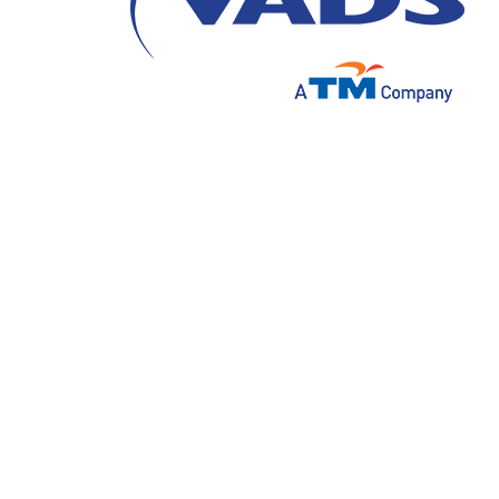
Memahami Kekuatan User
Generated Content (UGC)
melalui Social Media Analytic
dan Pentingnya bagi
Perusahaan
Dalam era di mana interaksi digital semakin