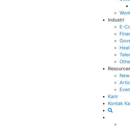
Work
Industri
E-C
Fina
Gove
Heal
Tele
Othe
Resource
New
Arti
Even
Karir
Mengungkap Keunggulan
Kontak K
Data Berbasis AI untuk Market
Leading Intelligence
Ketika kita membicarakan tentang era digital
saat ini, tidak bisa dipungkiri bahwa data
telah menjadi komoditas yang sangat