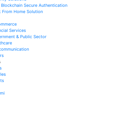
Blockchain Secure Authentication
 From Home Solution
ommerce
ncial Services
rnment & Public Sector
thcare
communication
rs
s
s
cles
ts
Data untuk Personalisasi
ami
Percakapan dengan
Konsumen dalam Membangun
Hubungan yang Lebih Kuat
dalam Era Digital
Dalam era digital yang terus berkembang,